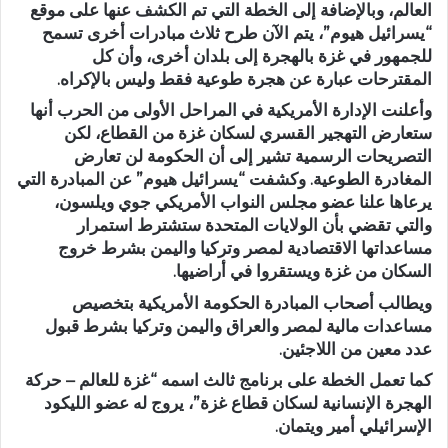
العالم، وبالإضافة إلى الخطة التي تم الكشف عنها على موقع
“يسرائيل هيوم”، يتم الآن طرح ثلاث مبادرات أخرى تسمح
للجمهور في غزة بالهجرة إلى بلدان أخرى، وأن كل
المقترحات عبارة عن هجرة طوعية فقط وليس بالإكراه.
وأعلنت الإدارة الأمريكية في المراحل الأولى من الحرب أنها
ستعارض التهجير القسري لسكان غزة من القطاع، لكن
التصريحات الرسمية تشير إلى أن الحكومة لن تعارض
المغادرة الطوعية. وكشفت “يسرائيل هيوم” عن المبادرة التي
يرعاها علنا عضو مجلس النواب الأمريكي جوي ويلسون،
والتي تقضي بأن الولايات المتحدة ستشترط استمرار
مساعداتها الاقتصادية لمصر وتركيا واليمن بشرط خروج
السكان من غزة ويستقروا في أراضيها.
ويطالب أصحاب المبادرة الحكومة الأمريكية بتخصيص
مساعدات مالية لمصر والعراق واليمن وتركيا بشرط قبول
عدد معين من اللاجئين.
كما تعمل الخطة على برنامج ثالث اسمه “غزة للعالم – حركة
الهجرة الإنسانية لسكان قطاع غزة”، يروج له عضو الليكود
الإسرائيلي أمير ويتمان.