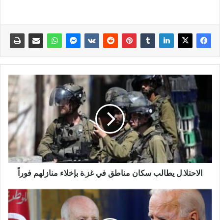
الاحتلا.ل يطالب سكان مناطق في غز.ة بإخلاء منازلهم فوراً