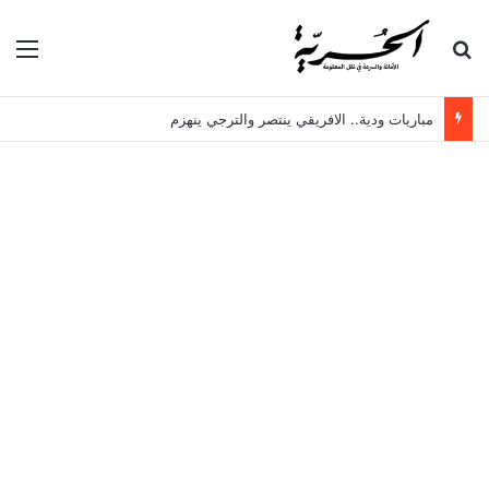
بحث عن
الق
مباريات ودية.. الافريقي ينتصر والترجي ينهزم