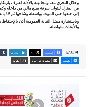
وخلال التحري معه ومجابهته بالأدلة اعترف بارتكا
من المنزل ليتولى سرقة مبلغ مالي من داخله وكم
إلى خنقها حتى الموت بواسطة وشاحها ثم لاذ بالفر
وباستشارة ممثل النيابة العمومية أذن بالإحتفاظ 
والأبحاث متواصلة.
شاركها
فيسبوك
X
لينكدإن
ماسنجر
مشاركة عبر البريد
طباعة