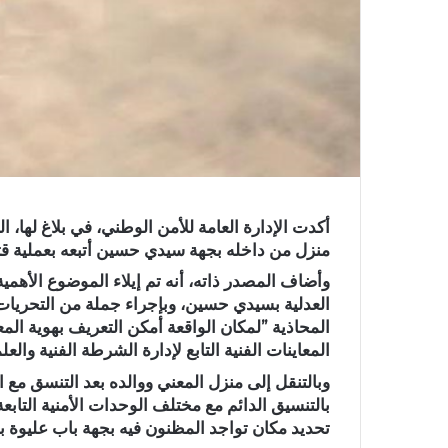
منزل من داخله بجهة سيدي حسين أتبعه بعملية قتل لصاحبته (77 سنة) ثم لاذ بالفرار 
وأضاف المصدر ذاته، أنه تم إيلاء الموضوع الأهمية
العدلية بسيدي حسين، وبإجراء جملة من التحريات ال
المحاذية ”لمكان الواقعة أمكن التعريف بهوية الم
المعاينات الفنية التابع لإدارة الشرطة الفنية والعلم
وبالتنقل إلى منزل المعني ووالده بعد التنسق مع ال
بالتنسيق الدائم مع مختلف الوحدات الأمنية التاب
تحديد مكان تواجد المظنون فيه بجهة باب عليوة ب