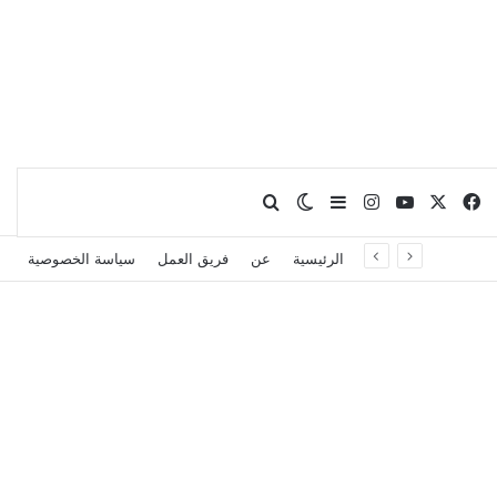
X
فيسبوك
يوتيوب
انستقرام
بحث عن
إضافة عمود جانبي
الوضع المظلم
الرئيسية
عن
فريق العمل
سياسة الخصوصية