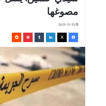
مصوغها
2023-12-23
فيسبوك
X
لينكدإن
بينتيريست