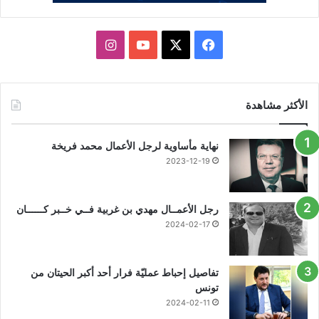
X
فيسبوك
يوتيوب
انستقرام
الأكثر مشاهدة
نهاية مأساوية لرجل الأعمال محمد فريخة
2023-12-19
رجل الأعمــال مهدي بن غربية فــي خــبر كــــــان
2024-02-17
تفاصيل إحباط عمليّة فرار أحد أكبر الحيتان من
تونس
2024-02-11