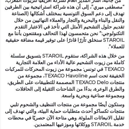
من جانبه، أشار المدير العام لشركة أفريقيا للزيوت المغرب،
“مصطفى ميري”، إلى أن هذه شراكة استراتيجية بين الطرفين
تهدف إلى دعم السوق التونسية بمختلف أشكالها (الصناعة
والنقل والبناء والبحرية والتجار والعملاء النهائيين من خلال
تقديم حلول التشحيم الأمثل التي تأخذ في الاعتبار التقدم
التكنولوجي:” نحن متحمسون لهذا التحالف ومقتنعون بأننا مع
STAROIL سنخلق تآزرًا قادرًا على توفير قيمة مضافة حقيقية
للعملاء”.
من خلال هذه الشراكة، ستقوم STAROIL بتسويق سلسلة
كاملة من زيوت التشحيم عالية الأداء من العلامة التجارية
TEXACO في تونس: مجموعة من زيوت المحركات للمركبات
الخفيفة تحت اسم TEXACO Havoline، مجموعة من
منتجات TEXACO Delo المصممة للتطبيقات على الطريق،
والطرق الوعرة، بدءًا من الشاحنات الثقيلة إلى الحافلات
ومجموعة صناعية وبحرية واسعة.
وستكون أيضًا مجموعة من منتجات التنظيف والشحوم تلبي
منتجات تكساكو أحدث متطلبات حماية البيئة، والتي تهدف إلى
تقليل الانبعاثات الملوثة. وهي متاحة الآن حصريًا في محطات
خدمة STAROIL ووكلائها وموزعيها المعتمدين.