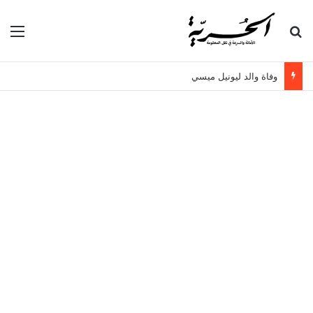
بحث عن
الق
وفاة والد ليونيل ميسي