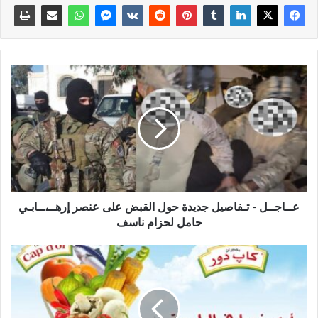
عــاجــل - تـفاصيل جديدة حول القبض على عنصر إرهــ،ــابـي
حامل لحزام ناسف