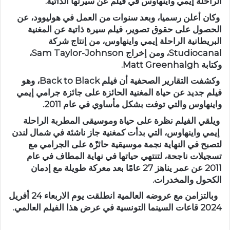
الراحلة إيمي واينهاوس في فيلم عن سيرتها الذاتية.
وكان أعلن رسميا، وبعد سنوات من العمل في هوليوود، عن
الحصول على حقوق تصوير، فيلم سيرة ذاتية عن المغنية
البريطانية الراحلة إيمي واينهاوس، من إنتاج شركة
Studiocanal، ومن إخراج Sam Taylor-Johnson،
وكتابة Matt Greenhalgh.
وكشفت التقارير الصحفية أن فيلم Back to Black، وهو
فيلم جديد عن حياة المغنية الحائزة على جائزة جرامي إيمي
واينهاوس والتي توفت بشكل مأساوي في عام 2011.
ويلقي الفيلم نظرة على حياة وموسيقى المطربة الراحلة
إيمي واينهاوس، التي بدأت كمغنية جاز ناشئة في شمال لندن
لتصبح في النهاية نجمة موسيقية حائزًة على الجرامي مع
تسجيلات ناجحة، لتنتهي حياتها في نهاية المطاف في عام
2011 عن عمر يناهز 27 عامًا بعد معركة طويلة مع إدمان
الكحول والمخدرات.
وبالتزامن مع عروضه العالمية انطلقت يوم الاربعاء 24 أفريل
2024 قاعات السينما التونسية في عرض هذا الفيلم العالمي.