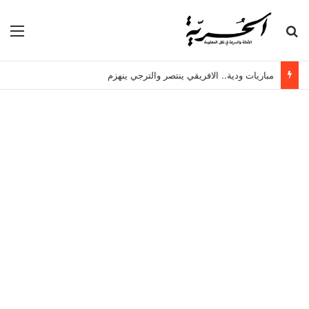
بحث عن
الق
مباريات ودية.. الافريقي ينتصر والترجي ينهزم