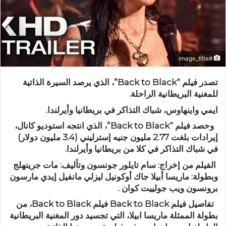
#image_title
تصدر فيلم “Back to Black”، الذي يرصد السيرة الذاتية
للمغنية البريطانية الراحلة.
ايمي واينهاوس، شباك التذاكر في بريطانيا وأيرلندا.
وحصد فيلم “Back to Black”، الذي انتجه استوديو كانال،
إيرادات بلغت 2.77 مليون جنيه إسترليني (3.4 مليون دولار)
في شباك التذاكر في كلا من بريطانيا وأيرلندا.
الفيلم من ﺇﺧﺮاﺝ: سام تايلور جونسون وﺗﺄﻟﻴﻒ: مات جرينهلج
وبطولة: ماريسا أبيلا جاك أوكونيل ليزلي مانفيل إيدي مارسون
برونسون ويب جولييت كوان .
تفاصيل فيلم Back to Black فيلم Back to Black، من
بطولة الممثلة ماريسا ابيلا، التي تجسيد دور المغنية البريطانية