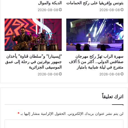
بتونس وإفريقيا على ركح الحمامات
الدبكة والموال
2026-08-08
2026-08-08
سهرة الراب تهزّ ركح مهرجان
“إيسينارا” و”سلطان ڤناوة” يأخذان
صفاقس الدولي… أكثر من 5 آلاف
جمهور بوقرنين في رحلة إلى عمق
متفرج في ليلة شبابية بامتياز
الموسيقى الجزائرية
2026-08-06
2026-08-08
اترك تعليقاً
لن يتم نشر عنوان بريدك الإلكتروني.
الحقول الإلزامية مشار إليها بـ
*
ا