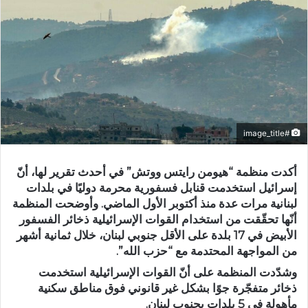
#image_title
أكدت منظمة “هيومن رايتس ووتش” في أحدث تقرير لها، أنّ
إسرائيل استخدمت قنابل فسفورية محرمة دوليًا في بلدات
لبنانية مرات عدة منذ أكتوبر الأول الماضي. وأوضحت المنظمة
أنّها تحقّقت من استخدام القوات الإسرائيلية ذخائر الفسفور
الأبيض في 17 بلدة على الأقل جنوبي لبنان، خلال ثمانية أشهر
من المواجهة المحتدمة مع “حزب الله”.
وشدّدت المنظمة على أنّ القوات الإسرائيلية استخدمت
ذخائر متفجّرة جوًا بشكل غير قانوني فوق مناطق سكنية
مأهولة في 5 بلدات بجنوب لبنان.