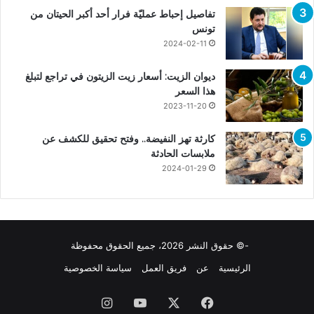
تفاصيل إحباط عمليّة فرار أحد أكبر الحيتان من
تونس
2024-02-11
ديوان الزيت: أسعار زيت الزيتون في تراجع لتبلغ
هذا السعر
2023-11-20
كارثة تهز النفيضة.. وفتح تحقيق للكشف عن
ملابسات الحادثة
2024-01-29
-© حقوق النشر 2026، جميع الحقوق محفوظة
الرئيسية
عن
فريق العمل
سياسة الخصوصية
فيسبوك
X
يوتيوب
انستقرام