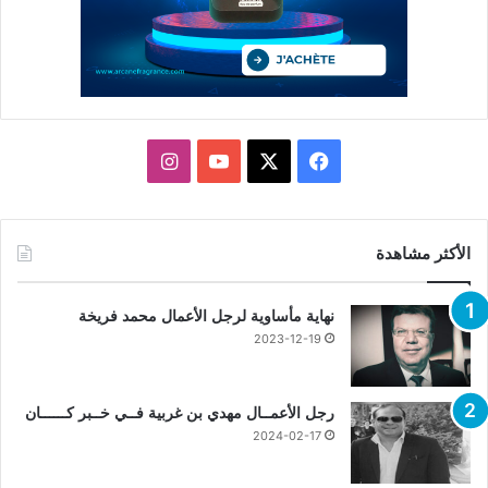
X
فيسبوك
يوتيوب
انستقرام
الأكثر مشاهدة
نهاية مأساوية لرجل الأعمال محمد فريخة
2023-12-19
رجل الأعمــال مهدي بن غربية فــي خــبر كــــــان
2024-02-17