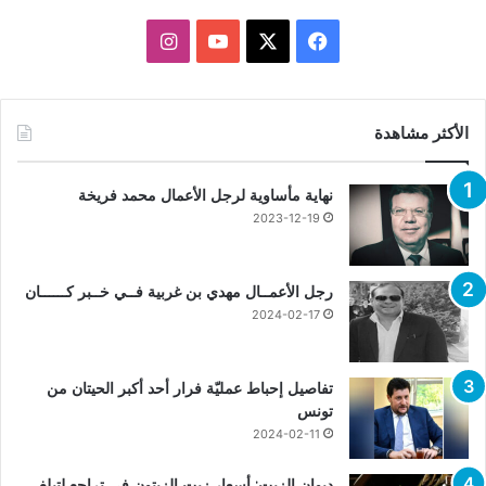
X
فيسبوك
يوتيوب
انستقرام
الأكثر مشاهدة
نهاية مأساوية لرجل الأعمال محمد فريخة
2023-12-19
رجل الأعمــال مهدي بن غربية فــي خــبر كــــــان
2024-02-17
تفاصيل إحباط عمليّة فرار أحد أكبر الحيتان من
تونس
2024-02-11
ديوان الزيت: أسعار زيت الزيتون في تراجع لتبلغ