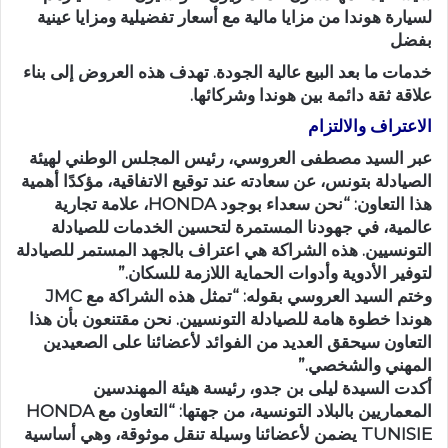
لسيارة هوندا من مزايا مالية مع أسعار تفضيلية ومزايا عينية
بفضل
خدمات ما بعد البيع عالية الجودة. تهدف هذه العروض إلى بناء
علاقة ثقة دائمة بين هوندا وشركائها.
الاعتراف والالتزام
عبر السيد مصطفى العروسي، رئيس المجلس الوطني لهيئة
الصيادلة بتونس، عن سعادته عند توقيع الاتفاقية، مؤكدًا أهمية
هذا التعاون: “نحن سعداء بوجود HONDA، علامة تجارية
عالمية، في جهودنا المستمرة لتحسين الخدمات للصيادلة
التونسيين. هذه الشراكة هي اعتراف بالجهد المستمر للصيادلة
لتوفير الأدوية وأدوات الحماية اللازمة للسكان.”
وختم السيد العروسي بقوله: “تمثل هذه الشراكة مع JMC
هوندا خطوة هامة للصيادلة التونسيين. نحن مقتنعون بأن هذا
التعاون سيحقق العديد من الفوائد لأعضائنا على الصعيدين
المهني والشخصي.”
أكدت السيدة ليلى بن جدو، رئيسة هيئة المهندسين
المعماريين بالبلاد التونسية، من جهتها: “التعاون مع HONDA
TUNISIE يضمن لأعضائنا وسيلة تنقل موثوقة، وهي أساسية