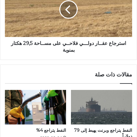
استرجاع عقــار دولـــي فلاحــي على مســاحة 29,5 هكتار
بمنوبة
مقالات ذات صلة
النفط يتراجع وبرنت يهبط إلى 79
النفط يتراجع 4%
دولاراً