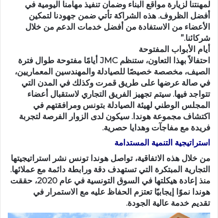
لمهنتنا لزيارة مواقع البناء وضمان تنفيذ مهامنا اليومية في
أفضل الظروف. هذه الشراكة تأتي ضمن جهودنا لتمكين
الأعضاء من الاستفادة من أفضل خدمات الدعم من خلال
شركائنا.”
أيام الأبواب المفتوحة
احتفالاً بهذا التعاون، ستنظم JMC أيامًا مفتوحة طوال فترة
الصيف، مخصصة خصيصًا للصيادلة والمهندسين المعماريين،
في صالة عرضها على طريق قمرت وكذلك في المدن التي
تتواجد فيها. سيتم تجهيز الفريق التجاري لاستقبال أعضاء
المجلس الوطني لهيئة الصيادلة بتونس ومرافقتهم في
اكتشاف مجموعة هوندا. سيكون لدى الزوار الفرصة لتجربة
فريدة مع مفاجآت وهدايا حصرية.
استراتيجية التنمية المستدامة
من خلال هذه الاتفاقية، تواصل هوندا تونس نشر استراتيجيتها
التجارية المبتكرة التي تستهدف دقة ورابطة دائمة مع عملائها.
منذ إعادة هيكلتها في السوق التونسية في عام 2020، حققت
هوندا نموًا إيجابيًا تعتزم الحفاظ عليه مع الاستمرار في
تقديم خدمة عالية الجودة.