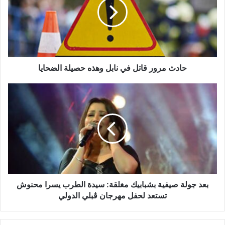
حادث مرور قاتل في نابل وهذه حصيلة الضحايا
بعد جولة صيفية بشبابيك مغلقة: سيدة الطرب يسرا محنوش
تستعد لحفل مهرجان ڨبلي الدولي