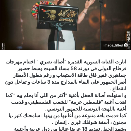
#image_title
انارت الفنانة السورية القديرة “أصالة نصري ” اختتام مهرجان
قرطاج الدولي في دورته 58 مساء السبت وسط حضور
جماهيري غفير فاق طاقة الاستيعاب و رغم هطول الأمطار
أصر الجمهور على البقاء بالمدارج مدة 3 ساعات و تفاعل دون
انقطاع .
و استهلت أصالة الحفل بأغنية “أكثر من اللي أنا بحلم بيه ” كما
اهدت أغنية “فلسطين عربية” للشعب الفلسطيني،و قدمت
أغنية باللهجة التونسية للجمهور التونسي .
كما قدمت باقة متنوعة من أغانيها من بينها : سامحتك كثير ،يا
مجنون ، آسفة شوفلك غيري ، إنسان .
وشهد الحفل تقديم 18 عرضا غنائيا من دول عربية وأجنبية