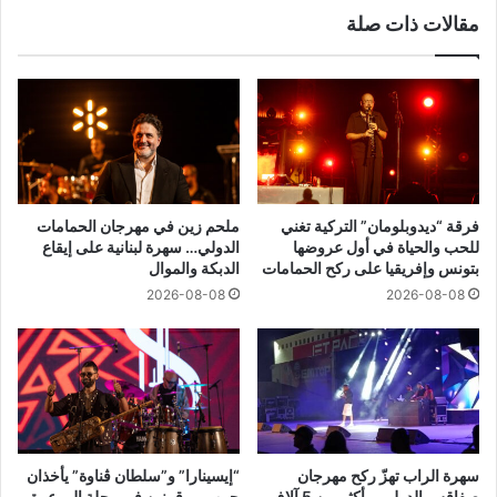
مقالات ذات صلة
فرقة “ديدوبلومان” التركية تغني
ملحم زين في مهرجان الحمامات
للحب والحياة في أول عروضها
الدولي… سهرة لبنانية على إيقاع
بتونس وإفريقيا على ركح الحمامات
الدبكة والموال
2026-08-08
2026-08-08
سهرة الراب تهزّ ركح مهرجان
“إيسينارا” و”سلطان ڤناوة” يأخذان
صفاقس الدولي… أكثر من 5 آلاف
جمهور بوقرنين في رحلة إلى عمق