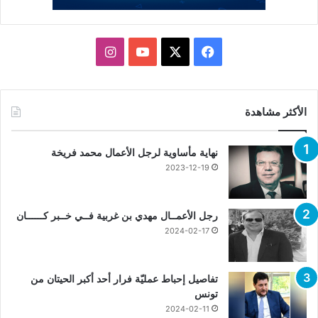
X
فيسبوك
يوتيوب
انستقرام
الأكثر مشاهدة
نهاية مأساوية لرجل الأعمال محمد فريخة
2023-12-19
رجل الأعمــال مهدي بن غربية فــي خــبر كــــــان
2024-02-17
تفاصيل إحباط عمليّة فرار أحد أكبر الحيتان من
تونس
2024-02-11