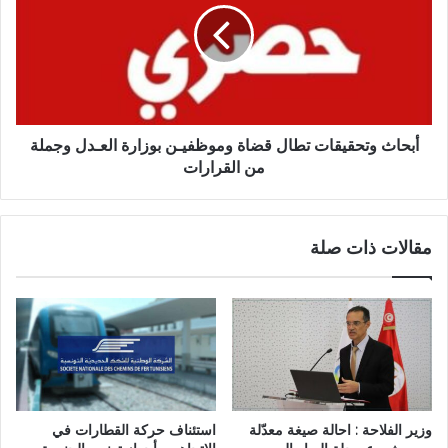
أبحاث وتحقيقات تطال قضاة وموظفيـن بوزارة العـدل وجملة
من القرارات
مقالات ذات صلة
وزير الفلاحة : احالة صيغة معدّلة
استئناف حركة القطارات في