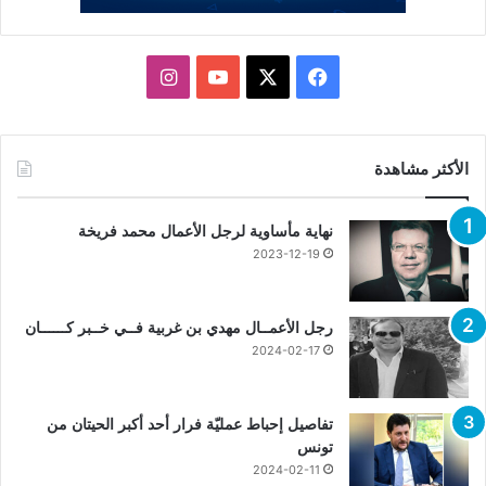
X
فيسبوك
يوتيوب
انستقرام
الأكثر مشاهدة
نهاية مأساوية لرجل الأعمال محمد فريخة
2023-12-19
رجل الأعمــال مهدي بن غربية فــي خــبر كــــــان
2024-02-17
تفاصيل إحباط عمليّة فرار أحد أكبر الحيتان من
تونس
2024-02-11