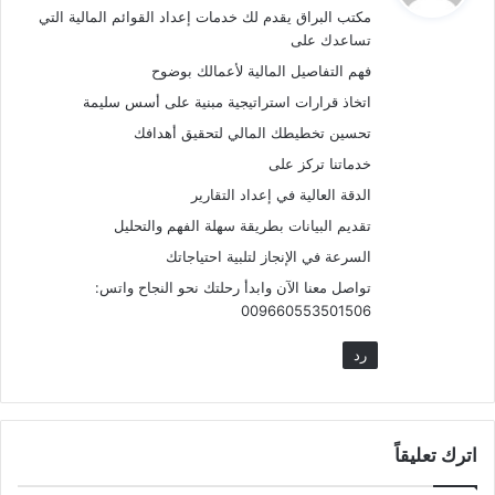
مكتب البراق يقدم لك خدمات إعداد القوائم المالية التي
ل
تساعدك على
فهم التفاصيل المالية لأعمالك بوضوح
اتخاذ قرارات استراتيجية مبنية على أسس سليمة
تحسين تخطيطك المالي لتحقيق أهدافك
خدماتنا تركز على
الدقة العالية في إعداد التقارير
تقديم البيانات بطريقة سهلة الفهم والتحليل
السرعة في الإنجاز لتلبية احتياجاتك
تواصل معنا الآن وابدأ رحلتك نحو النجاح واتس:
009660553501506
رد
اترك تعليقاً