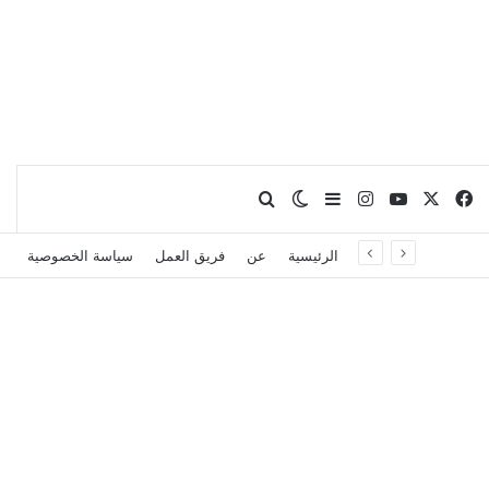
X
فيسبوك
يوتيوب
انستقرام
بحث عن
إضافة عمود جانبي
الوضع المظلم
الرئيسية
عن
فريق العمل
سياسة الخصوصية