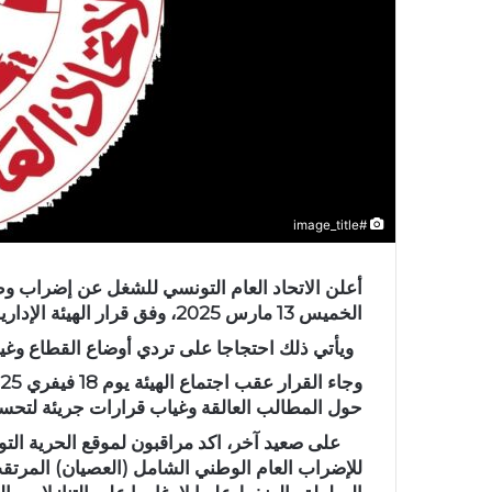
#image_title
أعلن الاتحاد العام التونسي للشغل عن إضراب وطن
الخميس 13 مارس 2025، وفق قرار الهيئة الإدارية للجامعة العامة للبلديين،
ويأتي ذلك احتجاجا على تردي أوضاع القطاع وغي
حول المطالب العالقة وغياب قرارات جريئة لتحسي
على صعيد آخر، اكد مراقبون لموقع الحرية التونس
للإضراب العام الوطني الشامل (العصيان) المرتق