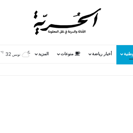
℃
32
وطنية
أخبار رياضة
منوعات
المزيد
تونس