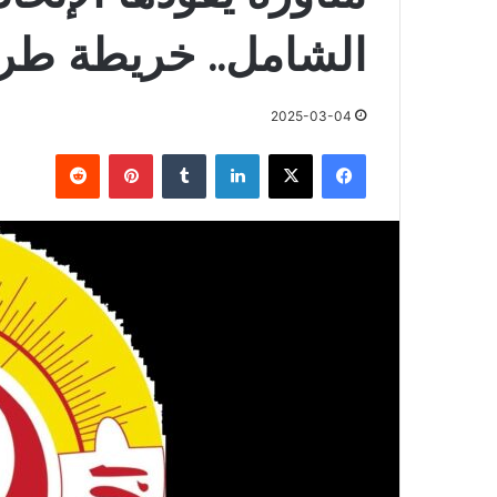
الشامل.. خريطة طر
2025-03-04
فيسبوك
X
لينكدإن
بينتيريست