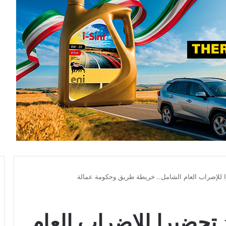
را للإضراب العام الشامل.. خريطة طريق وحكومة عمالة
د تحضيرا للإضراب العام