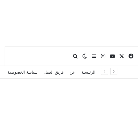
X
فيسبوك
يوتيوب
انستقرام
بحث عن
إضافة عمود جانبي
الوضع المظلم
الرئيسية
عن
فريق العمل
سياسة الخصوصية