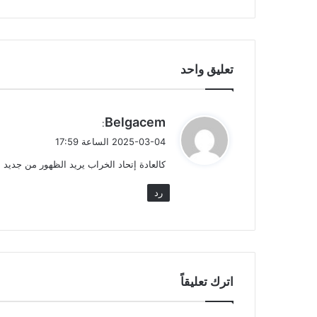
تعليق واحد
ي
Belgacem
:
ق
2025-03-04 الساعة 17:59
و
كالعادة إتحاد الخراب يريد الظهور من جديد لي
ل
رد
اترك تعليقاً