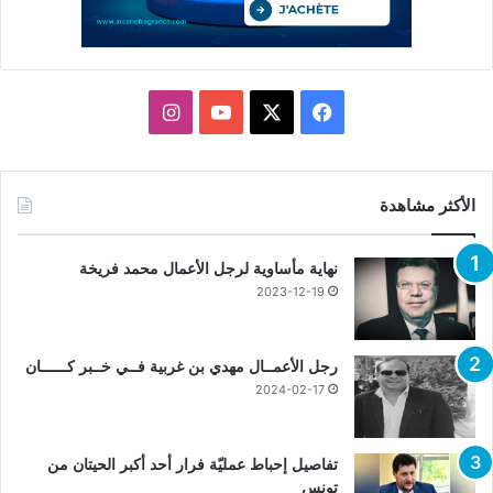
X
فيسبوك
يوتيوب
انستقرام
الأكثر مشاهدة
نهاية مأساوية لرجل الأعمال محمد فريخة
2023-12-19
رجل الأعمــال مهدي بن غربية فــي خــبر كــــــان
2024-02-17
تفاصيل إحباط عمليّة فرار أحد أكبر الحيتان من
تونس