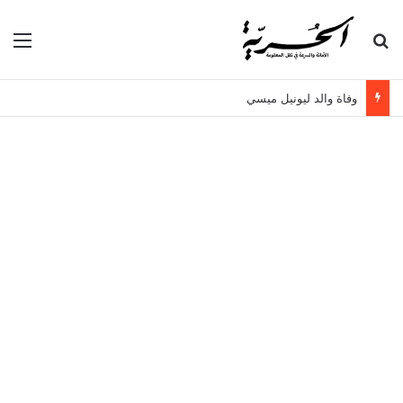
بحث عن
الق
وفاة والد ليونيل ميسي