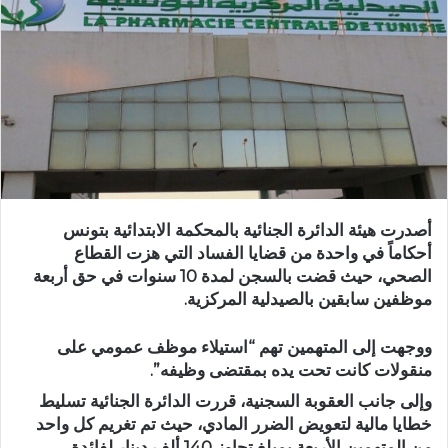
أصدرت هيئة الدائرة الجنائية بالمحكمة الابتدائية بتونس
أحكاماً في واحدة من قضايا الفساد التي هزت القطاع
الصحي، حيث قضت بالسجن لمدة 10 سنوات في حق أربعة
موظفين سابقين بالصيدلية المركزية.
ووجهت إلى المتهمين تهم “استيلاء موظف عمومي على
منقولات كانت تحت يده بمقتضى وظيفه”.
وإلى جانب العقوبة السجنية، قررت الدائرة الجنائية تسليط
خطايا مالية لتعويض الضرر المادي، حيث تم تغريم كل واحد
من المتهمين الأربعة بمبلغ تجاوز 140 ألف دينار لفائدة