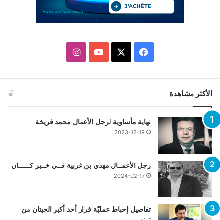
X
فيسبوك
يوتيوب
انستقرام
الأكثر مشاهدة
نهاية مأساوية لرجل الأعمال محمد فريخة
2023-12-19
رجل الأعمــال مهدي بن غربية فــي خــبر كــــــان
2024-02-17
تفاصيل إحباط عمليّة فرار أحد أكبر الحيتان من
تونس