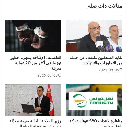
مقالات ذات صلة
نقابة الصحفيين تكشف عن جملة
العاصمة : الإطاحة بمجرم خطير
من التجاوزات والانتهاكات
تورّط في أكثر من 20 عملية
سرقة
2026-08-08
2026-08-08
مناظرة لانتداب 580 عونا بشركة
وزير الفلاحة : احالة صيغة معدّلة
النقل بتونس
من مشروع مجلة المياه الى