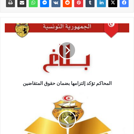
المحاكم تؤكد إلتزامها بضمان حقوق المتقاضين