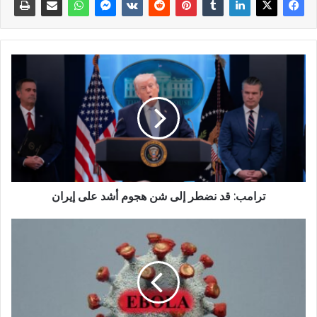
ترامب: قد ⁠نضطر إلى شن هجوم أشد على إيران