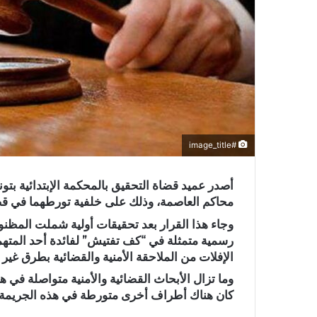
#image_title
أصدر عميد قضاة التحقيق بالمحكمة الإبتدائية بت
محاكم العاصمة، وذلك على خلفية تورطهما في ق
وجاء هذا القرار بعد تحقيقات أولية شملت المظنون
رسمية متمثلة في “كف تفتيش” لفائدة أحد المته
الإفلات من الملاحقة الأمنية والقضائية بطرق غير ق
وما تزال الأبحاث القضائية والأمنية متواصلة في 
كان هناك أطراف أخرى متورطة في هذه الجريمة.