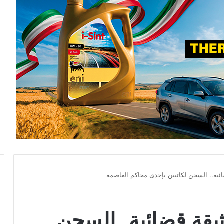
ئية.. السجن لكاتبين بإحدى محاكم العاصمة
يقة قضائية.. السجن