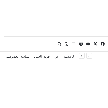
X
فيسبوك
يوتيوب
انستقرام
بحث عن
إضافة عمود جانبي
الوضع المظلم
الرئيسية
عن
فريق العمل
سياسة الخصوصية