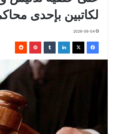
لكاتبين بإحدى محاك
2026-06-04
فيسبوك
X
لينكدإن
بينتيريست