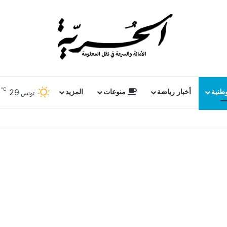
℃
29
وطنية
أخبار رياضة
منوعات
المزيد
تونس