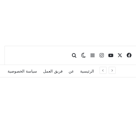
X
فيسبوك
يوتيوب
انستقرام
بحث عن
إضافة عمود جانبي
الوضع المظلم
الرئيسية
عن
فريق العمل
سياسة الخصوصية