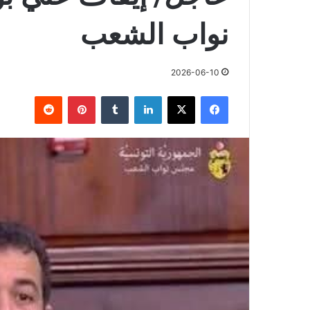
نواب الشعب
2026-06-10
فيسبوك
X
لينكدإن
بينتيريست