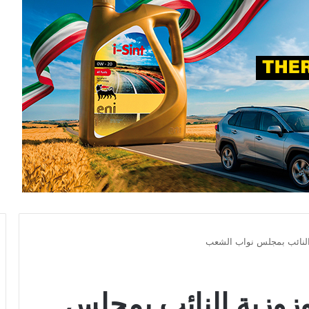
النائب بمجلس نواب الشعب
زوزية النائب بمجلس