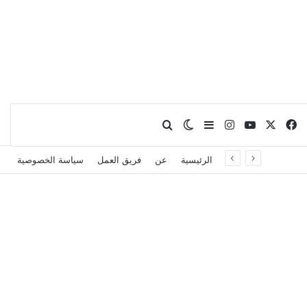
X
فيسبوك
يوتيوب
انستقرام
بحث عن
إضافة عمود جانبي
الوضع المظلم
الرئيسية
عن
فريق العمل
سياسة الخصوصية