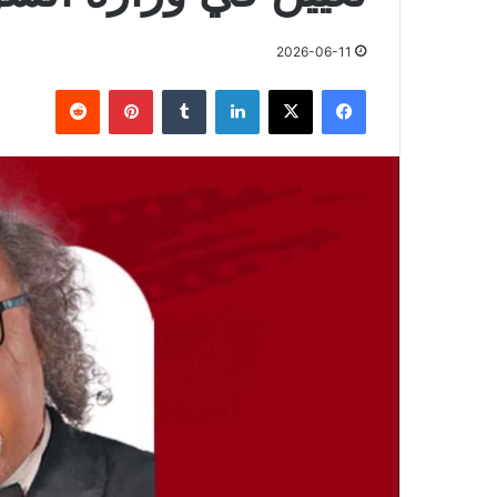
2026-06-11
فيسبوك
X
لينكدإن
بينتيريست