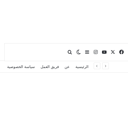
X
فيسبوك
يوتيوب
انستقرام
بحث عن
إضافة عمود جانبي
الوضع المظلم
الرئيسية
عن
فريق العمل
سياسة الخصوصية