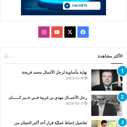
X
فيسبوك
يوتيوب
انستقرام
الأكثر مشاهدة
نهاية مأساوية لرجل الأعمال محمد فريخة
2023-12-19
رجل الأعمــال مهدي بن غربية فــي خــبر كــــــان
2024-02-17
تفاصيل إحباط عمليّة فرار أحد أكبر الحيتان من