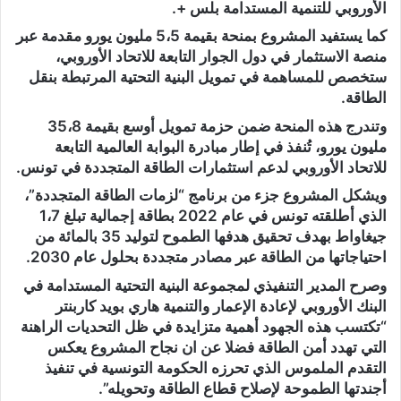
الأوروبي للتنمية المستدامة بلس +.
كما يستفيد المشروع بمنحة بقيمة 5،5 مليون يورو مقدمة عبر
منصة الاستثمار في دول الجوار التابعة للاتحاد الأوروبي،
ستخصص للمساهمة في تمويل البنية التحتية المرتبطة بنقل
الطاقة.
وتندرج هذه المنحة ضمن حزمة تمويل أوسع بقيمة 35،8
مليون يورو، تُنفذ في إطار مبادرة البوابة العالمية التابعة
للاتحاد الأوروبي لدعم استثمارات الطاقة المتجددة في تونس.
ويشكل المشروع جزء من برنامج “لزمات الطاقة المتجددة”،
الذي أطلقته تونس في عام 2022 بطاقة إجمالية تبلغ 1،7
جيغاواط بهدف تحقيق هدفها الطموح لتوليد 35 بالمائة من
احتياجاتها من الطاقة عبر مصادر متجددة بحلول عام 2030.
وصرح المدير التنفيذي لمجموعة البنية التحتية المستدامة في
البنك الأوروبي لإعادة الإعمار والتنمية هاري بويد كاربنتر
“تكتسب هذه الجهود أهمية متزايدة في ظل التحديات الراهنة
التي تهدد أمن الطاقة فضلا عن ان نجاح المشروع يعكس
التقدم الملموس الذي تحرزه الحكومة التونسية في تنفيذ
أجندتها الطموحة لإصلاح قطاع الطاقة وتحويله”.