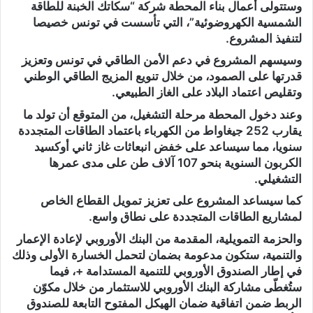
وستتولى أعمال بناء المحطة شركة “سكاتك الخبنة للطاقة
الشمسية الكهروضوئية”، التي تأسست في تونس خصيصا
لتنفيذ المشروع.
وسيسهم المشروع في دعم الأمن الطاقي في تونس وتعزيز
قدرتها على الصمود، من خلال تنويع المزيج الطاقي الوطني
وتقليص اعتماد البلاد على الغاز الطبيعي.
وعند دخول المحطة مرحلة التشغيل، من المتوقع أن تولد ما
يقارب 252 جيغاواط من الكهرباء باعتماد الطاقات المتجددة
سنويا، مما سيساعد على خفض انبعاثات غاز ثاني أوكسيد
الكربون السنوية بنحو 107 آلاف طن على مدى عمرها
التشغيلي.
كما سيساعد المشروع على تعزيز تمويل القطاع الخاص
لمشاريع الطاقات المتجددة على نطاق واسع.
والحزمة التمويلية، المقدمة من البنك الأوروبي لإعادة الإعمار
والتنمية، ستكون مدعومة بضمان لتحمل الخسارة الأولى وذلك
في إطار الصندوق الأوروبي للتنمية المستدامة +، فيما
ستُغطّى مشاركة البنك الأوروبي للاستثمار من خلال مكوّن
الربط ضمن اتفاقية ضمان الهيكل المفتوح التابعة للصندوق