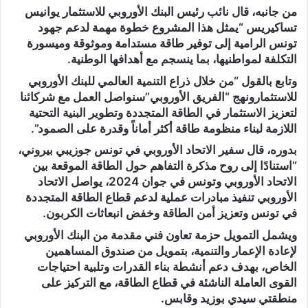
من جانبه، قال نائب رئيس البنك الأوروبي للاستثمار يوانيس
تساكيريس “يمثل هذا المشروع خطوة مهمة لدعم جهود
تونس الرامية إلى توفير طاقة مستدامة وموثوقة وميسورة
التكلفة لمواطنيها، بما ينسجم مع أهدافها الوطنية.
وتابع بالقول “من خلال ذراع التنمية العالمي للبنك الأوروبي
للاستثمارونهج “الفريق الأوروبي”سنواصل العمل مع شركائنا
لتعزيز الاستثمار في الطاقة المتجددة وتطوير البنية التحتية
اللازمة لبناء منظومة طاقة أكثر أماناً وقدرة على الصمود”.
بدوره، قال سفير الاتحاد الأوروبي في تونس جوزيبي بيروني،
“استنادًا إلى روح مذكرة التفاهم حول الطاقة الموقعة بين
الاتحاد الأوروبي وتونس في جوان 2024، يواصل الاتحاد
الأوروبي تنفيذ مبادرات عملية لدعم قطاع الطاقة المتجددة
في تونس وتعزيز أمن الطاقة وخفض انبعاثات الكربون.
ويشمل التمويل حزمة تعاون فني مقدمة من البنك الأوروبي
لإعادة الإعمار والتنمية، بتمويل من صندوق المساهمين
الخاص، بهدف دعم أنشطة بناء القدرات وتلبية احتياجات
القوى العاملة الناشئة في قطاع الطاقة، مع التركيز على
منطقتي سيدي بوزيد وقابس.