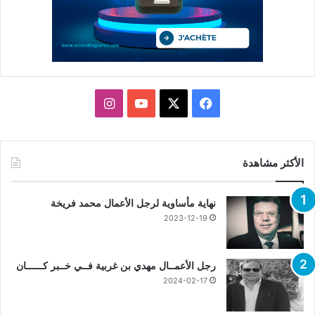
X
فيسبوك
يوتيوب
انستقرام
الأكثر مشاهدة
نهاية مأساوية لرجل الأعمال محمد فريخة
2023-12-19
رجل الأعمــال مهدي بن غربية فــي خــبر كــــــان
2024-02-17