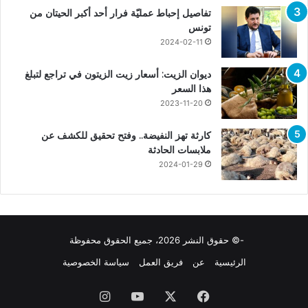
تفاصيل إحباط عمليّة فرار أحد أكبر الحيتان من
تونس
2024-02-11
ديوان الزيت: أسعار زيت الزيتون في تراجع لتبلغ
هذا السعر
2023-11-20
كارثة تهز النفيضة.. وفتح تحقيق للكشف عن
ملابسات الحادثة
2024-01-29
-© حقوق النشر 2026، جميع الحقوق محفوظة
الرئيسية
عن
فريق العمل
سياسة الخصوصية
فيسبوك
X
يوتيوب
انستقرام