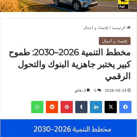
الرئيسية
/
إقتصاد و أعمال
إقتصاد و أعمال
مخطط التنمية 2026–2030: طموح
كبير يختبر جاهزية البنوك والتحول
الرقمي
2026-06-24
0
2 دقائق
فيسبوك
X
لينكدإن
بينتيريست
واتساب