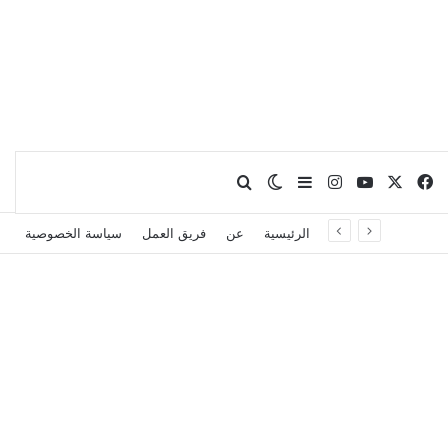
X
فيسبوك
يوتيوب
انستقرام
بحث عن
إضافة عمود جانبي
الوضع المظلم
الرئيسية
عن
فريق العمل
سياسة الخصوصية