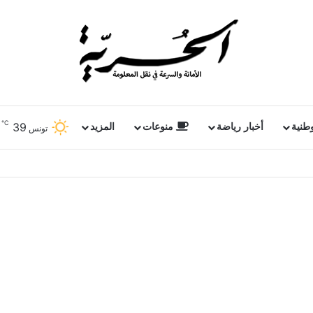
℃
39
وطنية
أخبار رياضة
منوعات
المزيد
تونس