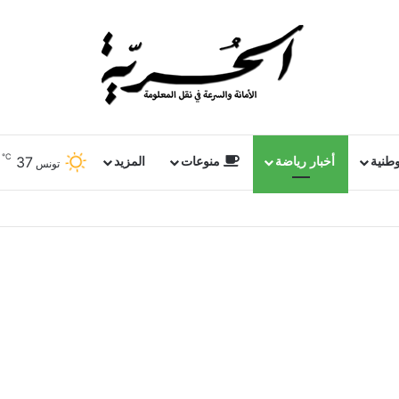
℃
37
وطنية
أخبار رياضة
منوعات
المزيد
تونس