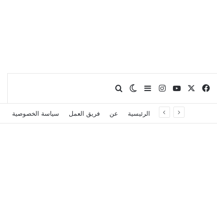
X
فيسبوك
يوتيوب
انستقرام
بحث عن
إضافة عمود جانبي
الوضع المظلم
الرئيسية
عن
فريق العمل
سياسة الخصوصية