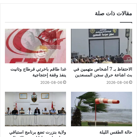
مقالات ذات صلة
الاحتفاظ بـ 7 أشخاص متهمين في
غدا طاقم باخرتي قرطاج وتانيت
بث اشاعة حرق سجن المسعدين
ينفذ وقفة إحتجاجية
2026-08-06
2026-08-06
حالة الطقس الليلة
ولاية بنزرت تضع برنامج استباقي