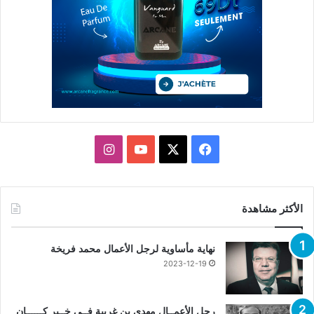
X
فيسبوك
يوتيوب
انستقرام
الأكثر مشاهدة
نهاية مأساوية لرجل الأعمال محمد فريخة
2023-12-19
رجل الأعمــال مهدي بن غربية فــي خــبر كــــــان