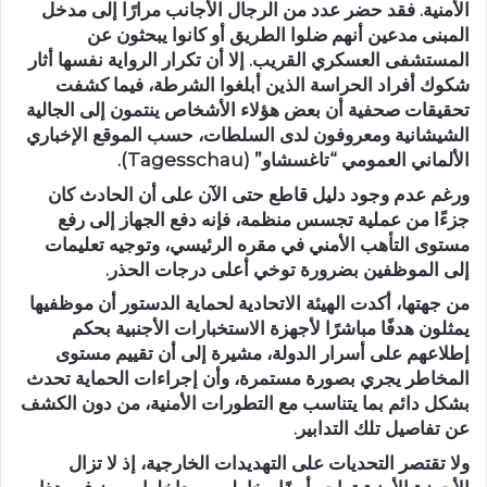
الأمنية. فقد حضر عدد من الرجال الأجانب مرارًا إلى مدخل
المبنى مدعين أنهم ضلوا الطريق أو كانوا يبحثون عن
المستشفى العسكري القريب. إلا أن تكرار الرواية نفسها أثار
شكوك أفراد الحراسة الذين أبلغوا الشرطة، فيما كشفت
تحقيقات صحفية أن بعض هؤلاء الأشخاص ينتمون إلى الجالية
الشيشانية ومعروفون لدى السلطات، حسب الموقع الإخباري
الألماني العمومي “تاغسشاو” (Tagesschau).
ورغم عدم وجود دليل قاطع حتى الآن على أن الحادث كان
جزءًا من عملية تجسس منظمة، فإنه دفع الجهاز إلى رفع
مستوى التأهب الأمني في مقره الرئيسي، وتوجيه تعليمات
إلى الموظفين بضرورة توخي أعلى درجات الحذر.
من جهتها، أكدت الهيئة الاتحادية لحماية الدستور أن موظفيها
يمثلون هدفًا مباشرًا لأجهزة الاستخبارات الأجنبية بحكم
إطلاعهم على أسرار الدولة، مشيرة إلى أن تقييم مستوى
المخاطر يجري بصورة مستمرة، وأن إجراءات الحماية تحدث
بشكل دائم بما يتناسب مع التطورات الأمنية، من دون الكشف
عن تفاصيل تلك التدابير.
ولا تقتصر التحديات على التهديدات الخارجية، إذ لا تزال