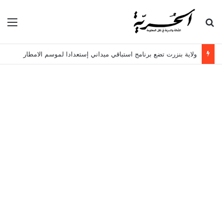
بحث عن
الق
ولاية بنزرت تضع برنامج استباقي ميداني إستعدادا لموسم الامطار