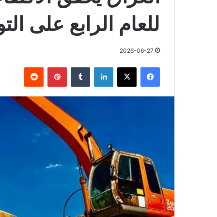
للعام الرابع على الت
2026-06-27
فيسبوك
X
لينكدإن
بينتيريست