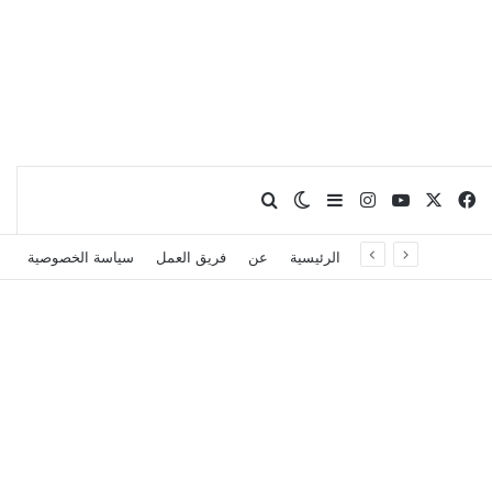
X
فيسبوك
يوتيوب
انستقرام
بحث عن
إضافة عمود جانبي
الوضع المظلم
الرئيسية
عن
فريق العمل
سياسة الخصوصية