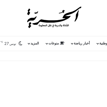
℃
27
وطنية
أخبار رياضة
منوعات
المزيد
تونس