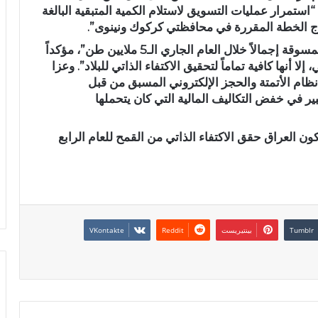
4 ألف طن”، لافتاً إلى “استمرار عمليات التسويق لاستلام الكمية المتبقية البالغة
وتوقع مدير عام الشركة أن “يقارب حجم القمح المسوقة إجمالاً خلال العام الجاري الـ5 ملايين طن”، مؤكداً
 أنها كافية تماماً لتحقيق الاكتفاء الذاتي للبلاد”. وعزا
فظة إلى “اعتماد نظام الأتمتة والحجز الإلكتروني المسبق من قبل
ير في خفض التكاليف المالية التي كان يتحملها
كون العراق حقق الاكتفاء الذاتي من القمح للعام الرابع
بينتيريست