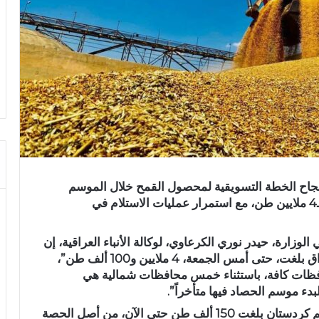
 نجاح الخطة التسويقية لمحصول القمح خلال الموسم
الحالي، مؤكدة تخطي الكميات المستلمة حاجز الـ4 ملايين طن، مع استمرار عمليات الاستلام في
وزارة، حيدر نوري الكرعاوي، لوكالة الأنباء العراقية، إن
“كميات القمح المسوقة في جميع محافظات العراق بلغت، حتى أمس الجمعة، 4 ملايين و100 ألف طن”،
حافظات كافة، باستثناء خمس محافظات شمالية هي
بدء موسم الحصاد فيها متأخراً”.
وأضاف الكرعاوي أن “الكميات المستلمة من إقليم كردستان بلغت 150 ألف طن حتى الآن، من أصل الحصة