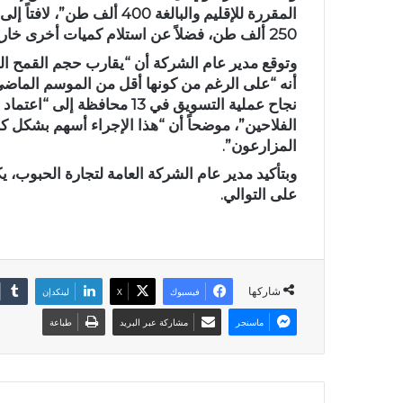
المقررة للإقليم والبالغة 00
250 ألف طن، فضلاً عن استلام كميات أخرى خارج الخطة المقررة في محافظتي كركوك ونينوى”.
أنه “على الرغم من كونها أقل من الموسم الماضي، إلا
نجاح عملية التسويق في 13 محا
الفلاحين”، موضحاً أن “هذا الإجراء أسهم بشكل كب
المزارعون”.
وبتأكيد مدير عام الشركة العامة لتجارة الحبوب، ي
على التوالي.
شاركها
فيسبوك
X
لينكدإن
ماسنجر
مشاركة عبر البريد
طباعة