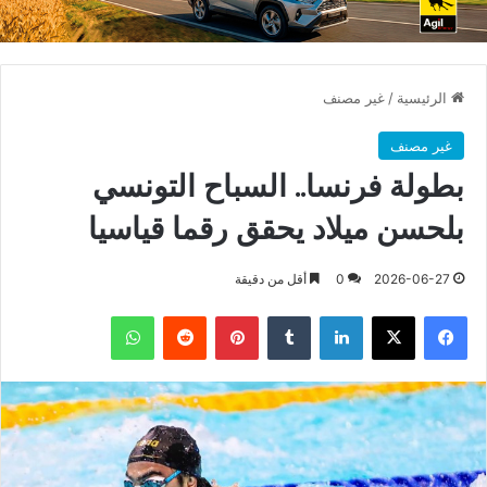
الرئيسية
/
غير مصنف
غير مصنف
بطولة فرنسا.. السباح التونسي
بلحسن ميلاد يحقق رقما قياسيا
2026-06-27
0
أقل من دقيقة
فيسبوك
X
لينكدإن
بينتيريست
واتساب