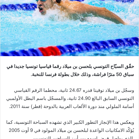
حقّق السبّاح التونسي بلحسن بن ميلاد رقما قياسيا تونسيا جديدا في
سباق 50 مترًا فراشة، وذلك خلال بطولة فرنسا للنخبة.
وسجّل بن ميلاد توقيتا قدره 24.67 ثانية، محطما الرقم القياسي
التونسي السابق البالغ 24.90 ثانية، والمسجّل باسم البطل الأولمبي
أسامة الملولي منذ دورة الألعاب العربية بالدوحة (قطر) سنة 2011.
ويعكس هذا الإنجاز التطور الكبير الذي تشهده السباحة التونسية، كما
يُؤكّد الامكانيات الواعدة لبلحسن بن ميلاد المولود في 9 أوت 2005
الذي يواصل فرض اسمه بين أبرز السباحين التونسيين.