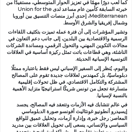
كما لعب دورًا مهمًا في تعزيز الحوار المتوسطي، مستفيدًا من
خبرته السابقة كأمين عام مساعد لدى Union for the
Mediterranean، إحدى أبرز منصات التنسيق بين أوروبا
وشمال إفريقيا والشرق الأوسط.
وتشير المؤشرات إلى أن فترة عمله تميزت بتكثيف اللقاءات
الرسمية والاقتصادية بين البلدين، إلى جانب دعم التعاون في
مجالات التكوين المهني، والتحول الرقمي، ومساندة الشركات
الناشئة، وهي قطاعات باتت تمثل ركيزة أساسية في العلاقات
التونسية الإسبانية الحديثة.
واليوم، يُنظر إلى السفير الإسباني ليس فقط باعتباره ممثلًا
دبلوماسيًا، بل كمهندس لعلاقات جديدة تقوم على المصالح
المشتركة والتكامل الاقتصادي، في ظل تحولات إقليمية
متسارعة تجعل من تونس شريكًا استراتيجيًا متزايد الأهمية
بالنسبة لإسبانيا.
في عالم تتشابك فيه الأزمات وتتعقد فيه المصالح، يجسد
إيسيدرو أنطونيو غونثاليث أفونسو صورة الدبلوماسي
المعاصر: رجل خبرة، وإدارة أزمات، وتحليل عميق للواقع
السياسي والإنساني، يسعى إلى تحويل العلاقات بين مدريد
وتونس من تعاون تقليدي إلى شراكة استراتيجية متجددة،