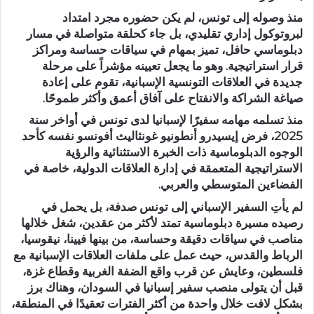
منذ وصوله إلى تونس، لم يكن حضوره مجرد امتداد
لبروتوكول إداري تقليدي، بل جاء كحلقة متواصلة في مسار
دبلوماسي حافل، تميز بمهام في سياقات حساسة ومراكز
قرار استراتيجية. وهو ما يجعل تعيينه مؤشراً على مرحلة
جديدة في العلاقات التونسية الإسبانية، تقوم على إعادة
صياغة الشراكة والانفتاح على آفاق أعمق وأكثر طموحًا.
منذ تسلمه مهامه سفيرًا لإسبانيا لدى تونس في أواخر سنة
2025، فرض إيسيدرو أنطونيو غونثاليث أفونسو نفسه كأحد
الوجوه الدبلوماسية ذات الخبرة الاستثنائية والرؤية
الاستراتيجية المتعمقة في إدارة العلاقات الدولية، خاصة في
الفضاءين المتوسطي والعربي.
لم يأتِ السفير الإسباني إلى تونس صدفة، بل يحمل في
رصيده مسيرة دبلوماسية تمتد لأكثر من عقدين، شغل خلالها
مناصب في سياقات دقيقة وحساسة، من بينها فيينا، نيقوسيا،
الرباط والقدس، حيث عمل على ملفات العلاقات الإسبانية مع
فلسطين، وعايش عن قرب واقع الضفة الغربية وقطاع غزة،
قبل أن يتولى منصب سفير إسبانيا في السودان، وهناك برز
بشكل لافت خلال واحدة من أكثر الفترات تعقيدًا في المنطقة،