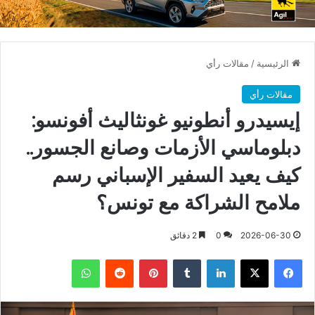
الرئيسية
/
مقالات رأي
مقالات رأي
إيسيدرو أنطونيو غونثاليث أفونسو:
دبلوماسي الأزمات وصانع الجسور..
كيف يعيد السفير الإسباني رسم
ملامح الشراكة مع تونس؟
2026-06-30
0
2 دقائق
فيسبوك
X
لينكدإن
بينتيريست
واتساب