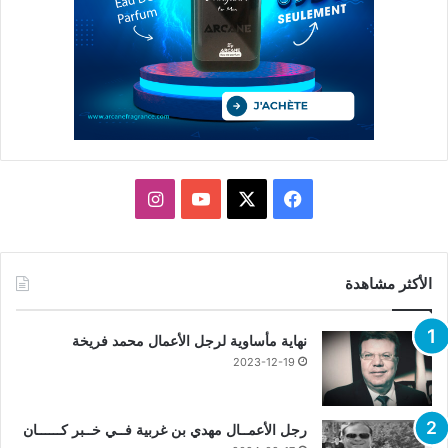
X
فيسبوك
يوتيوب
انستقرام
الأكثر مشاهدة
نهاية مأساوية لرجل الأعمال محمد فريخة
2023-12-19
رجل الأعمــال مهدي بن غربية فــي خــبر كــــــان