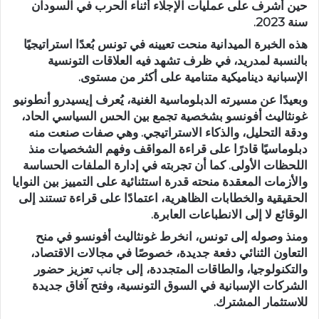
حين أشرف على عمليات الإجلاء أثناء الحرب في السودان
سنة 2023.
هذه الخبرة الميدانية منحت تعيينه في تونس بُعدًا استراتيجيًا
بالنسبة لمدريد، في ظرف تشهد فيه العلاقات التونسية
الإسبانية ديناميكية متنامية على أكثر من مستوى.
وبعيدًا عن مسيرته الدبلوماسية الغنية، يُعرف إيسيدرو أنطونيو
غونثاليث أفونسو بشخصية تجمع بين الحس السياسي الحاد،
ودقة التحليل، والذكاء الاستراتيجي. وهي صفات صنعت منه
دبلوماسيًا قادرًا على قراءة المواقف وفهم الشخصيات منذ
اللحظات الأولى. كما أن تجربته في إدارة الملفات الحساسة
والأزمات المعقدة منحته قدرة استثنائية على التمييز بين النوايا
الحقيقية والخطابات الظاهرية، اعتمادًا على قراءة تستند إلى
الوقائع لا إلى الانطباعات العابرة.
ومنذ وصوله إلى تونس، انخرط غونثاليث أفونسو في منح
التعاون الثنائي دفعة جديدة، خصوصًا في مجالات الاقتصاد،
والتكنولوجيا، والطاقات المتجددة، إلى جانب تعزيز حضور
الشركات الإسبانية في السوق التونسية، وفتح آفاق جديدة
للاستثمار المشترك.