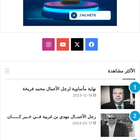
X
فيسبوك
يوتيوب
انستقرام
الأكثر مشاهدة
نهاية مأساوية لرجل الأعمال محمد فريخة
2023-12-19
رجل الأعمــال مهدي بن غربية فــي خــبر كــــــان
2024-02-17