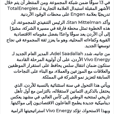
في 13 سوقًا ضمن شبكة المجموعة. ومن المنتظر أن يتم خلال
الأشهر المقبلة استبدال العلامة التجارية لـ TotalEnergies
تدريجيًا بعلامة Engen على محطات الوقود الأردنية.
وأكد Stan Mittelman، الرئيس التنفيذي للمجموعة، أن
هذه الخطوة تمثل محطة فارقة في مسيرة الشركة، مشيرًا
إلى أن الأردن يعد سوقًا واعدًا بفضل مقوماته الاقتصادية
القوية وكفاءاته المحلية، وهو ما يعزز ثقة المجموعة في نجاح
توسعها الجديد.
من جانبه، شدد Adel Saadallah، المدير العام الجديد لـ
Vivo Energy الأردن، على أن أولوية المرحلة القادمة
ستكون ضمان انتقال سلس يحافظ على استقرار الموظفين
والعلاقات مع الموزعين والعملاء، مع البناء على النجاحات
السابقة لتعزيز نمو الشركة في المملكة.
ويأتي هذا التحول في سنة استثنائية بالنسبة للأردن، الذي
يحتفل بالذكرى الثمانين لاستقلاله، بالتزامن مع أول تأهل
تاريخي لمنتخبه الوطني إلى كأس العالم، في مشهد يعكس
ديناميكية جديدة يطمح الفاعلون الاقتصاديون إلى مواكبتها.
وبهذا الاستحواذ، تؤكد Vivo Energy استراتيجيتها الرامية