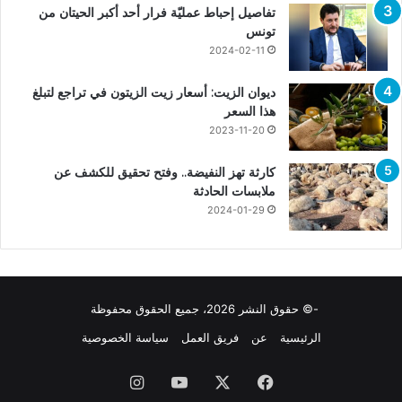
تفاصيل إحباط عمليّة فرار أحد أكبر الحيتان من
تونس
2024-02-11
ديوان الزيت: أسعار زيت الزيتون في تراجع لتبلغ
هذا السعر
2023-11-20
كارثة تهز النفيضة.. وفتح تحقيق للكشف عن
ملابسات الحادثة
2024-01-29
-© حقوق النشر 2026، جميع الحقوق محفوظة
الرئيسية
عن
فريق العمل
سياسة الخصوصية
فيسبوك
X
يوتيوب
انستقرام