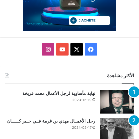
X
فيسبوك
يوتيوب
انستقرام
الأكثر مشاهدة
نهاية مأساوية لرجل الأعمال محمد فريخة
2023-12-19
رجل الأعمــال مهدي بن غربية فــي خــبر كــــــان
2024-02-17