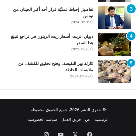
تفاصيل إحباط عمليّة فرار أحد أكبر الحيتان من
تونس
2024-02-11
ديوان الزيت: أسعار زيت الزيتون في تراجع لتبلغ
هذا السعر
2023-11-20
كارثة تهز النفيضة.. وفتح تحقيق للكشف عن
ملابسات الحادثة
2024-01-29
-© حقوق النشر 2026، جميع الحقوق محفوظة
الرئيسية
عن
فريق العمل
سياسة الخصوصية
فيسبوك
X
يوتيوب
انستقرام