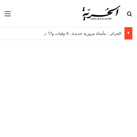
بحث عن
الق
الجزائر : مأساة مرورية جديدة.. 4 وفيات و17 جريحًا في انقلاب حافلة لنقل العمال