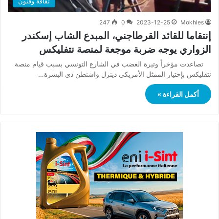
ثقافة وفنون
247
0
2023-12-25
Mokhles
إنتقاما للقائد القرطاجني، المبدع الشاب إسكندر
الزواري يوجه ضربة موجعة لمنصة نتفليكس
تصاعدت مؤخراً وتيرة الغضب في الشارع التونسي بسبب قيام منصة
نتفليكس بإختيار الممثل الأمريكي دينزل واشنطن ذي البشرة…
أكمل القراءة »