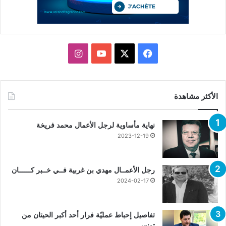
X
فيسبوك
يوتيوب
انستقرام
الأكثر مشاهدة
نهاية مأساوية لرجل الأعمال محمد فريخة
2023-12-19
رجل الأعمــال مهدي بن غربية فــي خــبر كــــــان
2024-02-17
تفاصيل إحباط عمليّة فرار أحد أكبر الحيتان من
تونس