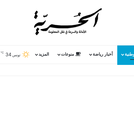
℃
34
وطنية
أخبار رياضة
منوعات
المزيد
تونس