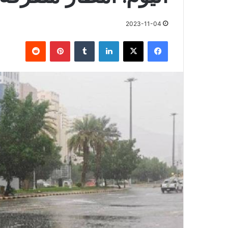
2023-11-04
فيسبوك
X
لينكدإن
بينتيريست