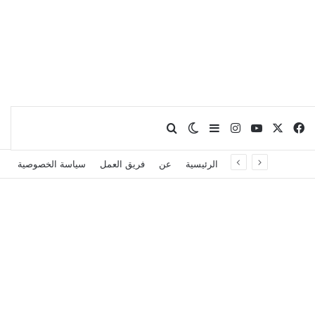
X
فيسبوك
يوتيوب
انستقرام
بحث عن
إضافة عمود جانبي
الوضع المظلم
الرئيسية
عن
فريق العمل
سياسة الخصوصية