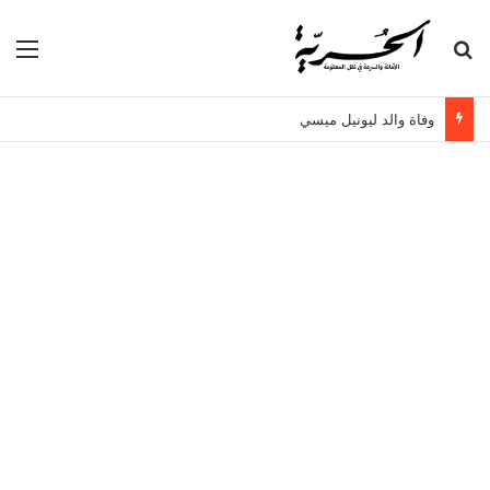
بحث عن
الق
وفاة والد ليونيل ميسي