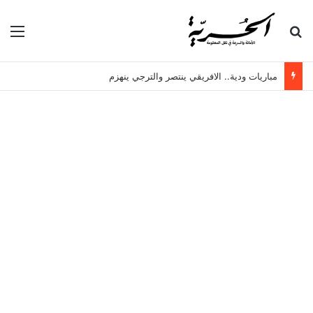
بحث عن
الق
مباريات ودية.. الافريقي ينتصر والترجي ينهزم