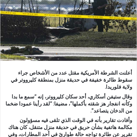
أعلنت الشرطة الأمريكية مقتل عدد من الأشخاص جراء
سقوط طائرة خفيفة في حديقة منزل بمنطقة كليرووتر في
ولاية فلوريدا.
وقال ستيفن أسكاري، أحد سكان كليرووتر، إنه “سمع ما بدا
وكأنه انفجار هز شقته بأكملها”، مضيفا: “لقد رأينا عمودا ضخما
من الدخان يتصاعد”.
وأفادت تقارير بأنه في الوقت الذي تلقى فيه مسؤولون
مكالمة هاتفية بشأن حريق في حديقة منزل متنقل، كان هناك
تقرير عن طائرة تواجه حالة طوارئ في أحد المطارات، وفي