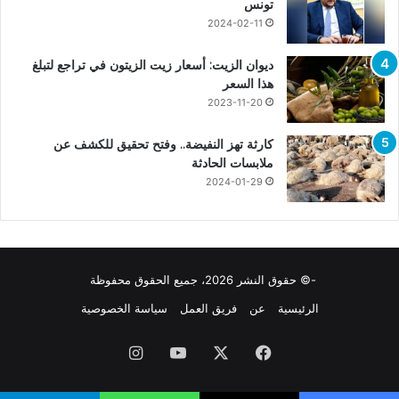
تونس
2024-02-11
ديوان الزيت: أسعار زيت الزيتون في تراجع لتبلغ
هذا السعر
2023-11-20
كارثة تهز النفيضة.. وفتح تحقيق للكشف عن
ملابسات الحادثة
2024-01-29
-© حقوق النشر 2026، جميع الحقوق محفوظة
الرئيسية
عن
فريق العمل
سياسة الخصوصية
فيسبوك
X
يوتيوب
انستقرام