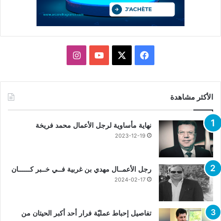
X
فيسبوك
يوتيوب
انستقرام
الأكثر مشاهدة
نهاية مأساوية لرجل الأعمال محمد فريخة
2023-12-19
رجل الأعمــال مهدي بن غربية فــي خــبر كــــــان
2024-02-17
تفاصيل إحباط عمليّة فرار أحد أكبر الحيتان من