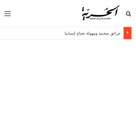
بحث عن
الق
حرائق ضخمة ومهولة تجتاح إسبانيا