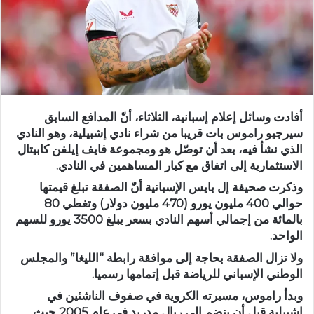
أفادت وسائل إعلام ​إسبانية، الثلاثاء، أنّ المدافع ​السابق
سيرجيو راموس بات قريبا ‌من شراء نادي إشبيلية، وهو النادي
الذي نشأ فيه، بعد أن ⁠توصّل هو ومجموعة فايف إيلفن كابيتال
الاستثمارية إلى اتفاق مع كبار المساهمين في النادي.
وذكرت صحيفة ​إل بايس الإسبانية أنّ الصفقة تبلغ قيمتها
حوالي 400 مليون ⁠يورو (470 مليون دولار) وتغطي 80
بالمائة من إجمالي أسهم النادي بسعر ⁠يبلغ 3500 يورو للسهم
الواحد.
ولا تزال الصفقة بحاجة إلى موافقة رابطة “الليغا” والمجلس
الوطني الإسباني للرياضة قبل إتمامها رسميا.
وبدأ راموس، مسيرته الكروية في صفوف الناشئين في
إشبيلية ‌قبل أن ينضم إلى ريال ⁠مدريد في عام 2005 حيث