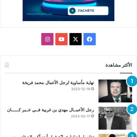
X
فيسبوك
يوتيوب
انستقرام
الأكثر مشاهدة
نهاية مأساوية لرجل الأعمال محمد فريخة
2023-12-19
رجل الأعمــال مهدي بن غربية فــي خــبر كــــــان
2024-02-17