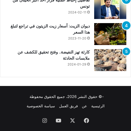
تفاصيل إحباط عمليّة فرار أحد أكبر الحيتان من
تونس
2024-02-11
ديوان الزيت: أسعار زيت الزيتون في تراجع لتبلغ
هذا السعر
2023-11-20
كارثة تهز النفيضة.. وفتح تحقيق للكشف عن
ملابسات الحادثة
2024-01-29
-© حقوق النشر 2026، جميع الحقوق محفوظة
الرئيسية
عن
فريق العمل
سياسة الخصوصية
فيسبوك
X
يوتيوب
انستقرام